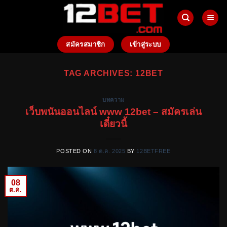
ข้าม
ไป
ยัง
เนื้อหา
สมัครสมาชิก
เข้าสู่ระบบ
TAG ARCHIVES:
12BET
บทความ
เว็บพนันออนไลน์ www 12bet – สมัครเล่น
เดี๋ยวนี้
POSTED ON
8 ต.ค. 2025
BY
12BETFREE
08
ต.ค.