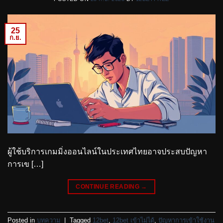
25
ก.ย.
ผู้ใช้บริการเกมมิ่งออนไลน์ในประเทศไทยอาจประสบปัญหา
การเข […]
CONTINUE READING
→
Posted in
บทความ
|
Tagged
12bet
,
12bet เข้าไม่ได้
,
ปัญหาการเข้าใช้งาน