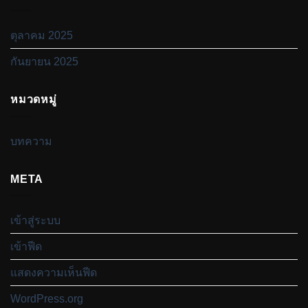
ตุลาคม 2025
กันยายน 2025
หมวดหมู่
บทความ
META
เข้าสู่ระบบ
เข้าฟีด
แสดงความเห็นฟีด
WordPress.org