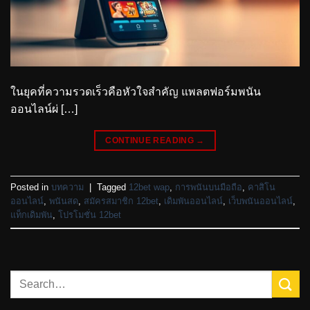
ในยุคที่ความรวดเร็วคือหัวใจสำคัญ แพลตฟอร์มพนัน
ออนไลน์ผ่ […]
CONTINUE READING
→
Posted in
บทความ
|
Tagged
12bet wap
,
การพนันบนมือถือ
,
คาสิโน
ออนไลน์
,
พนันสด
,
สมัครสมาชิก 12bet
,
เดิมพันออนไลน์
,
เว็บพนันออนไลน์
,
แท็กเดิมพัน
,
โปรโมชั่น 12bet