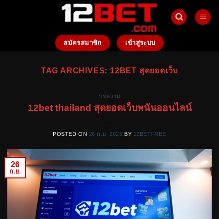
ข้าม
ไป
ยัง
เนื้อหา
สมัครสมาชิก
เข้าสู่ระบบ
TAG ARCHIVES:
12BET สุดยอดเว็บ
บทความ
12bet thailand สุดยอดเว็บพนันออนไลน์
POSTED ON
26 ก.ย. 2025
BY
12BETFREE
26
ก.ย.