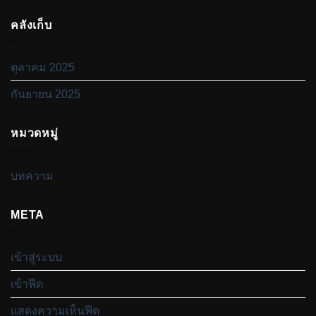
คลังเก็บ
ตุลาคม 2025
กันยายน 2025
หมวดหมู่
บทความ
META
เข้าสู่ระบบ
เข้าฟีด
แสดงความเห็นฟีด