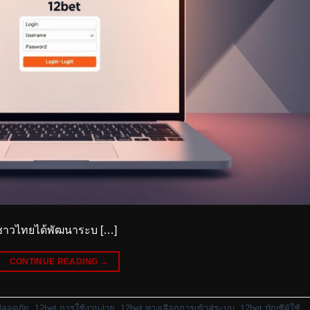
นชาวไทยได้พัฒนาระบ […]
CONTINUE READING
→
่ปลอดภัย
,
12bet การใช้งานง่าย
,
12bet ทางเลือกการเข้าสู่ระบบ
,
12bet บัญชีผู้ใช้
,