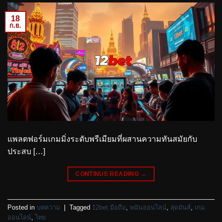
18
ก.ย.
แพลตฟอร์มเกมมิ่งระดับพรีเมียมที่ผสานความทันสมัยกับ
ประสบ […]
CONTINUE READING
→
Posted in
บทความ
|
Tagged
12bet มือถือ
,
พนันออนไลน์
,
สุดมันส์
,
เกม
ออนไลน์
,
ไทย