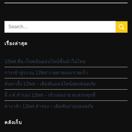
เรื่องล่าสุด
12bet คือ เว็บพนันออนไลน์ชั้นนำในไทย
การเข้าสู่ระบบ 12bet ง่ายดายและรวดเร็ว
ค้นหาลิ้ง 12bet – เดิมพันออนไลน์สุดปลอดภัย
ลิ้ ง ค์ สํารอง 12bet – เข้าเล่นง่าย สะดวกทุกที่
ทาง เข้า 12bet สํารอง – เดิมพันง่ายปลอดภัย
คลังเก็บ