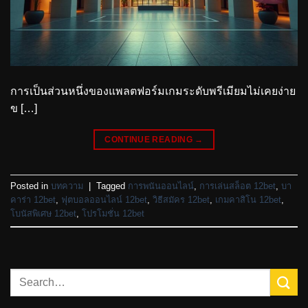
การเป็นส่วนหนึ่งของแพลตฟอร์มเกมระดับพรีเมียมไม่เคยง่าย
ข […]
CONTINUE READING
→
Posted in
บทความ
|
Tagged
การพนันออนไลน์
,
การเล่นสล็อต 12bet
,
บา
คาร่า 12bet
,
ฟุตบอลออนไลน์ 12bet
,
วิธีสมัคร 12bet
,
เกมคาสิโน 12bet
,
โบนัสพิเศษ 12bet
,
โปรโมชั่น 12bet