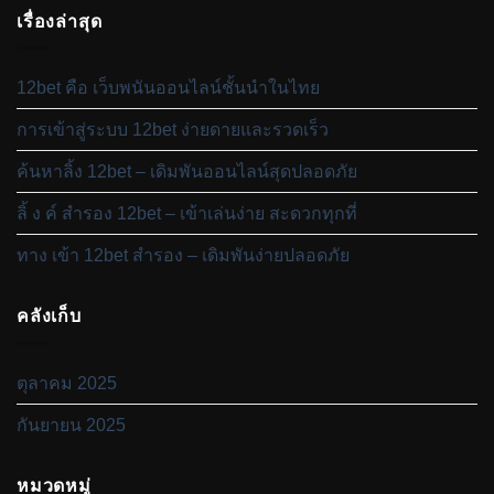
เรื่องล่าสุด
12bet คือ เว็บพนันออนไลน์ชั้นนำในไทย
การเข้าสู่ระบบ 12bet ง่ายดายและรวดเร็ว
ค้นหาลิ้ง 12bet – เดิมพันออนไลน์สุดปลอดภัย
ลิ้ ง ค์ สํารอง 12bet – เข้าเล่นง่าย สะดวกทุกที่
ทาง เข้า 12bet สํารอง – เดิมพันง่ายปลอดภัย
คลังเก็บ
ตุลาคม 2025
กันยายน 2025
หมวดหมู่