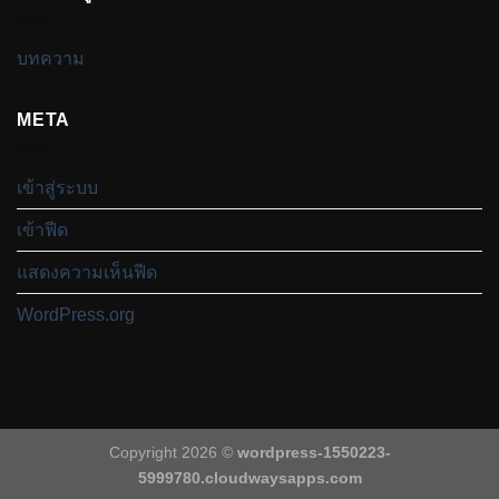
บทความ
META
เข้าสู่ระบบ
เข้าฟีด
แสดงความเห็นฟีด
WordPress.org
Copyright 2026 ©
wordpress-1550223-
5999780.cloudwaysapps.com