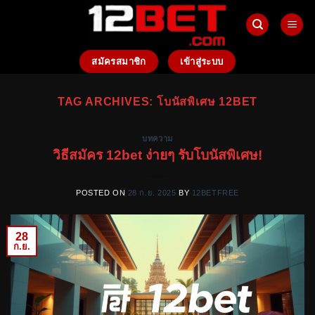
ข้าม
ไป
ยัง
เนื้อหา
สมัครสมาชิก
เข้าสู่ระบบ
TAG ARCHIVES:
โบนัสพิเศษ 12BET
บทความ
วิธีสมัคร 12bet ง่ายๆ รับโบนัสพิเศษ!
POSTED ON
28 ก.ย. 2025
BY
12BETFREE
28
ก.ย.