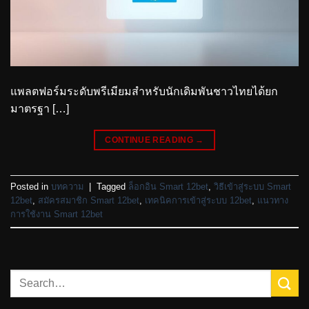
แพลตฟอร์มระดับพรีเมียมสำหรับนักเดิมพันชาวไทยได้ยก
มาตรฐา […]
CONTINUE READING
→
Posted in
บทความ
|
Tagged
ล็อกอิน Smart 12bet
,
วิธีเข้าสู่ระบบ Smart
12bet
,
สมัครสมาชิก Smart 12bet
,
เทคนิคการเข้าสู่ระบบ 12bet
,
แนวทาง
การใช้งาน Smart 12bet