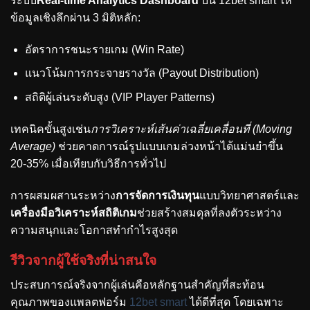
ระบบ
Real-time Analytics Dashboard
บน 12bet smart ให้
ข้อมูลเชิงลึกผ่าน 3 มิติหลัก:
อัตราการชนะรายเกม (Win Rate)
แนวโน้มการกระจายรางวัล (Payout Distribution)
สถิติผู้เล่นระดับสูง (VIP Player Patterns)
เทคนิคขั้นสูงเช่น
การวิเคราะห์เส้นค่าเฉลี่ยเคลื่อนที่ (Moving
Average)
ช่วยคาดการณ์รูปแบบเกมล่วงหน้าได้แม่นยำขึ้น
20-35% เมื่อเทียบกับวิธีการทั่วไป
การผสมผสานระหว่าง
การจัดการเงินทุน
แบบวิทยาศาสตร์และ
เครื่องมือวิเคราะห์สถิติเกม
ช่วยสร้างสมดุลที่ลงตัวระหว่าง
ความสนุกและโอกาสทำกำไรสูงสุด
รีวิวจากผู้ใช้จริงที่น่าสนใจ
ประสบการณ์จริงจากผู้เล่นคือหลักฐานสำคัญที่สะท้อน
คุณภาพของแพลตฟอร์ม
12bet smart
ได้ดีที่สุด โดยเฉพาะ