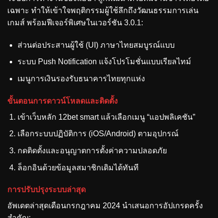
เฉพาะ ทำให้เข้าใจพฤติกรรมผู้ใช้ลึกถึงวัฒนธรรมการเล่น
เกมส์ พร้อมฟีเจอร์พิเศษในเวอร์ชัน 3.0.1:
ส่วนต่อประสานผู้ใช้ (UI) ภาษาไทยสมบูรณ์แบบ
ระบบ Push Notification แจ้งโปรโมชั่นแบบเรียลไทม์
เมนูการเงินรองรับธนาคารไทยทุกแห่ง
ขั้นตอนการดาวน์โหลดและติดตั้ง
เข้าเว็บหลัก 12bet smart แล้วเลือกเมนู “แอปพลิเคชัน”
เลือกระบบปฏิบัติการ (iOS/Android) ตามอุปกรณ์
กดติดตั้งและอนุญาตการตั้งค่าความปลอดภัย
ล็อกอินด้วยข้อมูลสมาชิกเดิมได้ทันที
การปรับปรุงระบบล่าสุด
อัพเดตล่าสุดเดือนกรกฎาคม 2024 นำเสนอการอัปเกรดครั้ง
สำคัญ: