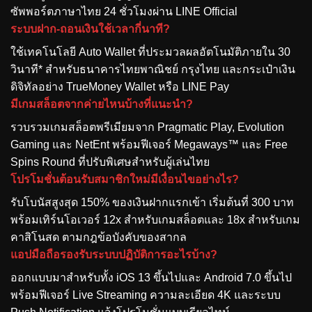
ซัพพอร์ตภาษาไทย 24 ชั่วโมงผ่าน LINE Official
ระบบฝาก-ถอนเงินใช้เวลากี่นาที?
ใช้เทคโนโลยี Auto Wallet ที่ประมวลผลอัตโนมัติภายใน 30
วินาที* สำหรับธนาคารไทยพาณิชย์ กรุงไทย และกระเป๋าเงิน
ดิจิทัลอย่าง TrueMoney Wallet หรือ LINE Pay
มีเกมสล็อตจากค่ายไหนบ้างที่แนะนำ?
รวบรวมเกมสล็อตพรีเมียมจาก Pragmatic Play, Evolution
Gaming และ NetEnt พร้อมฟีเจอร์ Megaways™ และ Free
Spins Round ที่ปรับพิเศษสำหรับผู้เล่นไทย
โปรโมชั่นต้อนรับสมาชิกใหม่มีเงื่อนไขอย่างไร?
รับโบนัสสูงสุด 150% ของเงินฝากแรกเข้า เริ่มต้นที่ 300 บาท
พร้อมเทิร์นโอเวอร์ 12x สำหรับเกมสล็อตและ 18x สำหรับเกม
คาสิโนสด ตามกฎข้อบังคับของสากล
แอปมือถือรองรับระบบปฏิบัติการอะไรบ้าง?
ออกแบบมาสำหรับทั้ง iOS 13 ขึ้นไปและ Android 7.0 ขึ้นไป
พร้อมฟีเจอร์ Live Streaming ความละเอียด 4K และระบบ