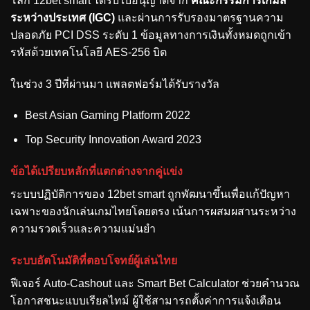
โลก 12bet smart ได้รับใบอนุญาตจาก
คณะกรรมการเกมส์
ระหว่างประเทศ (IGC)
และผ่านการรับรองมาตรฐานความ
ปลอดภัย PCI DSS ระดับ 1 ข้อมูลทางการเงินทั้งหมดถูกเข้า
รหัสด้วยเทคโนโลยี AES-256 บิต
ในช่วง 3 ปีที่ผ่านมา แพลตฟอร์มได้รับรางวัล
Best Asian Gaming Platform 2022
Top Security Innovation Award 2023
ข้อได้เปรียบหลักที่แตกต่างจากคู่แข่ง
ระบบปฏิบัติการของ 12bet smart ถูกพัฒนาขึ้นเพื่อแก้ปัญหา
เฉพาะของนักเล่นเกมไทยโดยตรง เน้นการผสมผสานระหว่าง
ความรวดเร็วและความแม่นยำ
ระบบอัตโนมัติที่ตอบโจทย์ผู้เล่นไทย
ฟีเจอร์ Auto-Cashout และ Smart Bet Calculator ช่วยคำนวณ
โอกาสชนะแบบเรียลไทม์ ผู้ใช้สามารถตั้งค่าการแจ้งเตือน