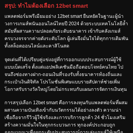
สรุป: ทำไมต้องเลือก 12bet smart
แพลตฟอร์มพรีเมียมอย่าง 12bet smart ยืนหยัดในฐานะผู้นำ
วงการเกมส์พนันออนไลน์ไทยปี 2024 ด้วยระบบเทคโนโลยีล้ำ
สมัยที่ผสานความปลอดภัยระดับธนาคาร เข้ากับคลังเกมส์
ครบวงจรจากค่ายดังระดับโลก ผู้เล่นจึงมั่นใจได้ทุกการเดิมพัน
ทั้งสล็อตออนไลน์และคาสิโนสด
จุดเด่นที่ได้เปรียบคู่แข่งอยู่ที่การออกแบบประสบการณ์ผู้ใช้
แบบเบ็ดเสร็จ ตั้งแต่แอปพลิเคชันมือถือตอบโจทย์คนไทย ไป
จนถึงช่องทางฝาก-ถอนเงินที่รองรับทั้งธนาคารท้องถิ่นและ
กระเป๋าเงินดิจิทัล โปรโมชั่นพิเศษแบบรายสัปดาห์ช่วยเพิ่ม
โอกาสรับรางวัลใหญ่โดยไม่กระทบกับแผนการจัดการเงินทุน
การสรุปเลือก 12bet smart คือการลงทุนกับแพลตฟอร์มที่ผสม
ผสานความบันเทิงเข้ากับนวัตกรรมได้อย่างลงตัว ความน่า
เชื่อถือจากรีวิวผู้ใช้จริงและการบริการลูกค้า 24 ชั่วโมงเสริม
สร้างความมั่นใจในทุกกระบวนการ ทุกองค์ประกอบถูก
ออกแบบมาเพื่อยกระดับประสบการณ์การเล่นเกมส์ให้เหนือ