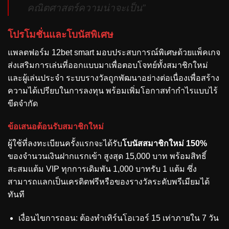
คณิตศาสตร์ความน่าจะเป็น”
โปรโมชั่นและโบนัสพิเศษ
แพลตฟอร์ม 12bet smart มอบประสบการณ์พิเศษด้วยแพ็คเกจ
ส่งเสริมการเล่นที่ออกแบบมาเพื่อตอบโจทย์ทั้งสมาชิกใหม่
และผู้เล่นประจำ ระบบรางวัลถูกพัฒนาอย่างต่อเนื่องเพื่อสร้าง
ความได้เปรียบในการลงทุน พร้อมเพิ่มโอกาสทำกำไรแบบไร้
ขีดจำกัด
ข้อเสนอต้อนรับสมาชิกใหม่
ผู้ใช้ที่ลงทะเบียนครั้งแรกจะได้รับ
โบนัสสมาชิกใหม่ 150%
ของจำนวนเงินฝากแรกเข้า สูงสุด 15,000 บาท พร้อมสิทธิ์
สะสมแต้ม VIP ทุกการเดิมพัน 1,000 บาทรับ 1 แต้ม ซึ่ง
สามารถแลกเป็นเครดิตฟรีหรือของรางวัลระดับพรีเมียมได้
ทันที
เงื่อนไขการถอน: ต้องทำเทิร์นโอเวอร์ 15 เท่าภายใน 7 วัน