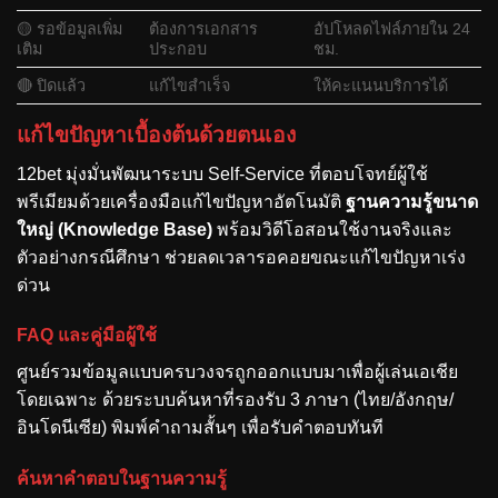
🟡 รอข้อมูลเพิ่ม
ต้องการเอกสาร
อัปโหลดไฟล์ภายใน 24
เติม
ประกอบ
ชม.
🔴 ปิดแล้ว
แก้ไขสำเร็จ
ให้คะแนนบริการได้
แก้ไขปัญหาเบื้องต้นด้วยตนเอง
12bet มุ่งมั่นพัฒนาระบบ Self-Service ที่ตอบโจทย์ผู้ใช้
พรีเมียมด้วยเครื่องมือแก้ไขปัญหาอัตโนมัติ
ฐานความรู้ขนาด
ใหญ่ (Knowledge Base)
พร้อมวิดีโอสอนใช้งานจริงและ
ตัวอย่างกรณีศึกษา ช่วยลดเวลารอคอยขณะแก้ไขปัญหาเร่ง
ด่วน
FAQ และคู่มือผู้ใช้
ศูนย์รวมข้อมูลแบบครบวงจรถูกออกแบบมาเพื่อผู้เล่นเอเชีย
โดยเฉพาะ ด้วยระบบค้นหาที่รองรับ 3 ภาษา (ไทย/อังกฤษ/
อินโดนีเซีย) พิมพ์คำถามสั้นๆ เพื่อรับคำตอบทันที
ค้นหาคำตอบในฐานความรู้