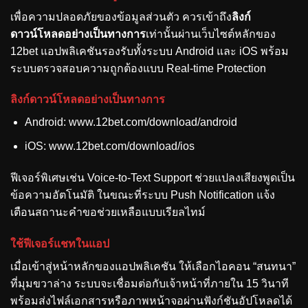
เพื่อความปลอดภัยของข้อมูลส่วนตัว ควรเข้าถึง
ลิงก์
ดาวน์โหลดอย่างเป็นทางการ
เท่านั้นผ่านเว็บไซต์หลักของ
12bet แอปพลิเคชันรองรับทั้งระบบ Android และ iOS พร้อม
ระบบตรวจสอบความถูกต้องแบบ Real-time Protection
ลิงก์ดาวน์โหลดอย่างเป็นทางการ
Android: www.12bet.com/download/android
iOS: www.12bet.com/download/ios
ฟีเจอร์พิเศษเช่น Voice-to-Text Support ช่วยแปลงเสียงพูดเป็น
ข้อความอัตโนมัติ ในขณะที่ระบบ Push Notification แจ้ง
เตือนสถานะคำขอช่วยเหลือแบบเรียลไทม์
ใช้ฟีเจอร์แชทในแอป
เมื่อเข้าสู่หน้าหลักของแอปพลิเคชัน ให้เลือกไอคอน “สนทนา”
ที่มุมขวาล่าง ระบบจะเชื่อมต่อกับเจ้าหน้าที่ภายใน 15 วินาที
พร้อมส่งไฟล์เอกสารหรือภาพหน้าจอผ่านฟังก์ชันอัปโหลดได้