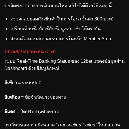
ข้อผิดพลาดทางการเงินส่วนใหญ่แก้ไขได้ด้วยวิธีเหล่านี้:
ตรวจสอบยอดเงินขั้นต่ำในการโอน (ขั้นต่ำ 300 บาท)
เปรียบเทียบชื่อบัญชีกับข้อมูลสมาชิกให้ตรงกัน
สังเกตไอคอนสถานะธนาคารในหน้า Member Area
ตรวจสอบสถานะธนาคาร
ระบบ Real-Time Banking Status ของ 12bet แสดงข้อมูลผ่าน
Dashboard ด้วยสีสัญลักษณ์:
สีเขียว
= ระบบปกติ
สีเหลือง
= ข้อจำกัดบางช่องทาง
สีแดง
= ปิดปรับปรุงชั่วคราว
กรณีพบข้อความผิดพลาด
“Transaction Failed”
ให้ถ่ายภาพ