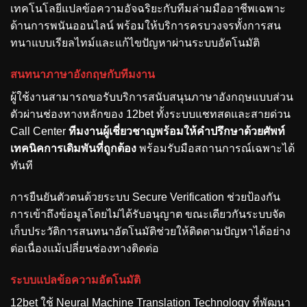
เทคโนโลยีแปลข้อความอัจฉริยะกับทีมล่ามมืออาชีพเฉพาะ
ด้านการพนันออนไลน์ พร้อมให้บริการครบวงจรทั้งการสน
ทนาแบบเรียลไทม์และแก้ไขปัญหาผ่านระบบอัตโนมัติ
สนทนาภาษาอังกฤษกับทีมงาน
ผู้ใช้งานสามารถขอรับบริการสนับสนุนภาษาอังกฤษแบบส่วน
ตัวผ่านช่องทางหลักของ 12bet ทั้งระบบแชทสดและสายด่วน
Call Center
ทีมงานผู้เชี่ยวชาญพร้อมให้คำปรึกษาด้วยศัพท์
เทคนิคการเดิมพันที่ถูกต้อง
พร้อมรับมือสถานการณ์เฉพาะได้
ทันที
การยืนยันตัวตนด้วยระบบ Secure Verification ช่วยป้องกัน
การเข้าถึงข้อมูลโดยไม่ได้รับอนุญาต ขณะเดียวกันระบบจัด
เก็บประวัติการสนทนาอัตโนมัติช่วยให้ติดตามปัญหาได้อย่าง
ต่อเนื่องแม้เปลี่ยนช่องทางติดต่อ
ระบบแปลข้อความอัตโนมัติ
12bet ใช้ Neural Machine Translation Technology ที่พัฒนา