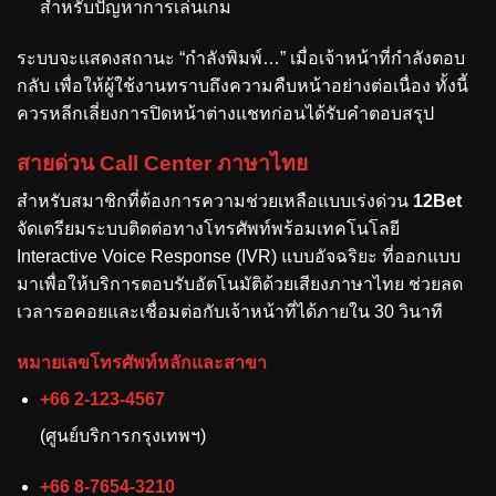
สำหรับปัญหาการเล่นเกม
ระบบจะแสดงสถานะ “กำลังพิมพ์…” เมื่อเจ้าหน้าที่กำลังตอบ
กลับ เพื่อให้ผู้ใช้งานทราบถึงความคืบหน้าอย่างต่อเนื่อง ทั้งนี้
ควรหลีกเลี่ยงการปิดหน้าต่างแชทก่อนได้รับคำตอบสรุป
สายด่วน Call Center ภาษาไทย
สำหรับสมาชิกที่ต้องการความช่วยเหลือแบบเร่งด่วน
12Bet
จัดเตรียมระบบติดต่อทางโทรศัพท์พร้อมเทคโนโลยี
Interactive Voice Response (IVR) แบบอัจฉริยะ ที่ออกแบบ
มาเพื่อให้บริการตอบรับอัตโนมัติด้วยเสียงภาษาไทย ช่วยลด
เวลารอคอยและเชื่อมต่อกับเจ้าหน้าที่ได้ภายใน 30 วินาที
หมายเลขโทรศัพท์หลักและสาขา
+66 2-123-4567
(ศูนย์บริการกรุงเทพฯ)
+66 8-7654-3210