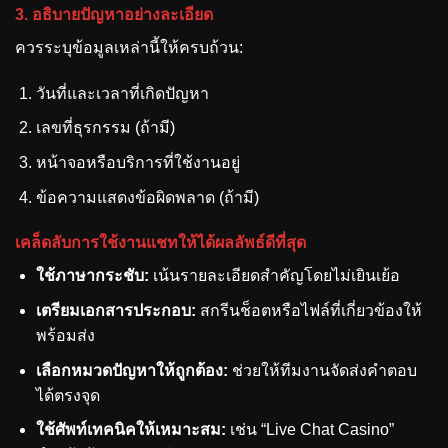
3. อธิบายปัญหาอย่างละเอียด
ควรระบุข้อมูลเหล่านี้ให้ครบถ้วน:
วันที่และเวลาที่เกิดปัญหา
เลขที่ธุรกรรม (ถ้ามี)
หน้าจอหรือบริการที่ใช้งานอยู่
ข้อความแสดงข้อผิดพลาด (ถ้ามี)
เคล็ดลับการใช้งานแชทให้ได้ผลลัพธ์ดีที่สุด
ใช้ภาษากระชับ:
เน้นรายละเอียดสำคัญโดยไม่เยินเย้อ
เตรียมเอกสารประกอบ:
สกรีนช็อตหรือไฟล์ที่เกี่ยวข้องให้
พร้อมส่ง
เลือกหมวดปัญหาให้ถูกต้อง:
ช่วยให้ทีมงานจัดส่งคำตอบ
ได้ตรงจุด
ใช้ศัพท์เทคนิคให้เหมาะสม:
เช่น “Live Chat Casino”