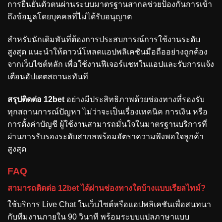
การยืนยันตัวตนผ่านระบบมาตรฐานสากลช่วยป้องกันการเข้า
ถึงข้อมูลโดยบุคคลที่ไม่ได้รับอนุญาต
สำหรับนักเดิมพันที่ต้องการประสบการณ์การใช้งานระดับ
สูงสุด แนะนำให้ดาวน์โหลดแอปพลิเคชันมือถืออย่างถูกต้อง
จากเว็บไซต์หลัก เพื่อใช้งานฟีเจอร์แชทในแอปและรับการแจ้ง
เตือนอัปเดตสถานะทันที
สรุปติดต่อ 12bet
อย่างมีประสิทธิภาพด้วยช่องทางที่รองรับ
ทุกสถานการณ์ปัญหา ไม่ว่าจะเป็นเรื่องเทคนิค การเงิน หรือ
การตั้งค่าบัญชี ผู้ใช้งานสามารถมั่นใจในมาตรฐานบริการที่
ผ่านการรับรองระดับสากลพร้อมอัตราความพึงพอใจลูกค้า
สูงสุด
FAQ
สามารถติดต่อ 12bet ได้ผ่านช่องทางใดบ้างแบบเรียลไทม์?
ใช้บริการ Live Chat ในเว็บไซต์หรือแอปพลิเคชันเพื่อสนทนา
กับทีมงานภายใน 90 วินาที พร้อมระบบแปลภาษาแบบ