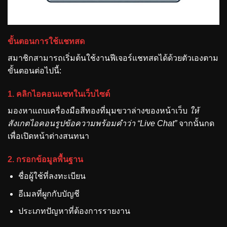
ขั้นตอนการใช้แชทสด
สมาชิกสามารถเริ่มต้นใช้งานฟีเจอร์แชทสดได้ด้วยตัวเองตาม
ขั้นตอนต่อไปนี้:
1. คลิกไอคอนแชทในเว็บไซต์
มองหาแถบเครื่องมือสีทองที่มุมขวาล่างของหน้าเว็บ
ให้
สังเกตไอคอนรูปข้อความพร้อมคำว่า “Live Chat”
จากนั้นกด
เพื่อเปิดหน้าต่างสนทนา
2. กรอกข้อมูลพื้นฐาน
ชื่อผู้ใช้ที่ลงทะเบียน
อีเมลที่ผูกกับบัญชี
ประเภทปัญหาที่ต้องการรายงาน