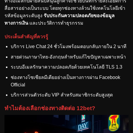
ทางอีเมลกับฝ่ายสนับสนุนลูกค้าจะช่วยบันทึกรายละเอียดการ
สื่อสารอย่างเป็นระบบ โดยทุกช่องทางล้วนใช้เทคโนโลยีเข้า
รหัสข้อมูลระดับสูง
รับประกันความปลอดภัยของข้อมูล
ทางการเงิน
และประวัติการทำธุรกรรม
ประเด็นสำคัญที่ควรรู้
บริการ Live Chat 24 ชั่วโมงพร้อมตอบกลับภายใน 2 นาที
สายด่วนภาษาไทย-อังกฤษสำหรับแก้ไขปัญหาเฉพาะหน้า
ระบบอีเมลรักษาความปลอดภัยด้วยเทคโนโลยี TLS 1.3
ช่องทางโซเชียลมีเดียอย่างเป็นทางการผ่าน Facebook
Official
บริการส่วนตัวระดับ VIP สำหรับสมาชิกระดับสูงสุด
ทำไมต้องเลือกช่องทางติดต่อ 12bet?