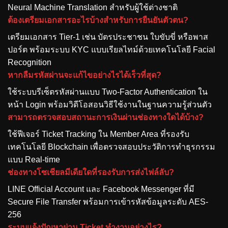
Neural Machine Translation สำหรับผู้ใช้ต่างชาติ
ต้องเตรียมเอกสารอะไรบ้างสำหรับการยืนยันตัวตน?
เตรียมเอกสาร Tier-1 เช่น บัตรประชาชน ใบขับขี่ หรือพาส
ปอร์ต พร้อมระบบ KYC แบบเรียลไทม์ด้วยเทคโนโลยี Facial
Recognition
หากลืมรหัสผ่านจะแก้ไขอย่างไรได้เร็วที่สุด?
ใช้ระบบรีเซ็ตรหัสผ่านแบบ Two-Factor Authentication ใน
หน้า Login พร้อมวิดีโอสอนวิธีใช้งานในฐานความรู้ส่วนตัว
สามารถตรวจสอบสถานะการเงินผ่านช่องทางใดได้บ้าง?
ใช้ฟีเจอร์ Ticket Tracking ใน Member Area ที่รองรับ
เทคโนโลยี Blockchain เพื่อตรวจสอบประวัติการทำธุรกรรม
แบบ Real-time
ช่องทางโซเชียลมีเดียใดที่รองรับการส่งไฟล์ลับ?
LINE Official Account และ Facebook Messenger ที่มี
Secure File Transfer พร้อมการเข้ารหัสข้อมูลระดับ AES-
256
ระบบแจ้งปัญหาผ่าน Ticket ทำงานอย่างไร?