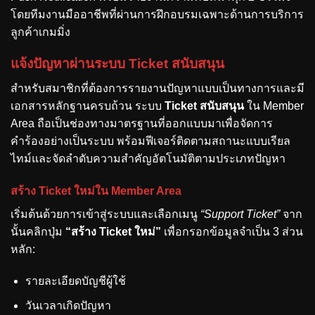
โดยทีมงานมืออาชีพที่ผ่านการฝึกอบรมเฉพาะด้านการบริการ
ลูกค้าเกมมิ่ง
แจ้งปัญหาผ่านระบบ Ticket สนับสนุน
สำหรับสมาชิกที่ต้องการรายงานปัญหาแบบเป็นทางการและมี
เอกสารหลักฐานครบถ้วน ระบบ
Ticket สนับสนุน
ใน Member
Area ถือเป็นช่องทางมาตรฐานที่ออกแบบมาเพื่อจัดการ
คำร้องอย่างเป็นระบบ พร้อมฟีเจอร์ติดตามสถานะแบบเรียล
ไทม์และจัดลำดับความสำคัญอัตโนมัติตามประเภทปัญหา
สร้าง Ticket ใหม่ใน Member Area
เริ่มต้นด้วยการเข้าสู่ระบบและเลือกเมนู
“Support Ticket”
จาก
นั้นคลิกปุ่ม
“สร้าง Ticket ใหม่”
เพื่อกรอกข้อมูลจำเป็น 3 ส่วน
หลัก:
รายละเอียดบัญชีผู้ใช้
วันเวลาเกิดปัญหา