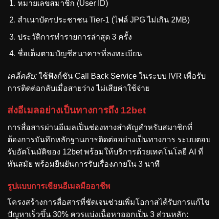
หมายเลขสมาชิก (User ID)
สำเนาบัตรประชาชน Tier-1 (ไฟล์ JPG ไม่เกิน 2MB)
ประวัติการทำรายการล่าสุด 3 ครั้ง
ชื่อเต็มตามบัญชีธนาคารที่ลงทะเบียน
เคล็ดลับ:
ใช้ฟังก์ชัน Call Back Service ในระบบ IVR เพื่อรับ
การติดต่อกลับเมื่อสายว่าง ไม่เสียค่าใช้จ่าย
ส่งอีเมลอย่างเป็นทางการถึง 12bet
การสื่อสารผ่านอีเมลเป็นช่องทางสำคัญสำหรับสมาชิกที่
ต้องการบันทึกหลักฐานการติดต่ออย่างเป็นทางการ ระบบตอบ
รับอัตโนมัติของ 12bet พร้อมให้บริการด้วยเทคโนโลยี AI ที่
ทันสมัย พร้อมยืนยันการรับเรื่องภายใน 3 นาที
รูปแบบการเขียนอีเมลมืออาชีพ
โครงสร้างการสื่อสารที่ชัดเจนช่วยเพิ่มโอกาสได้รับการแก้ไข
ปัญหาเร็วขึ้น 30% ควรแบ่งเนื้อหาออกเป็น 3 ส่วนหลัก: